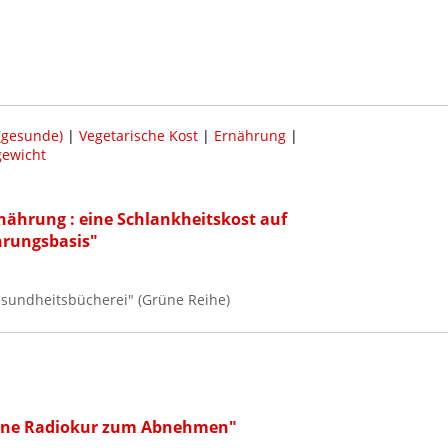
(gesunde)
|
Vegetarische Kost
|
Ernährung
|
gewicht
rnährung : eine Schlankheitskost auf
hrungsbasis"
Gesundheitsbücherei" (Grüne Reihe)
 Eine Radiokur zum Abnehmen"