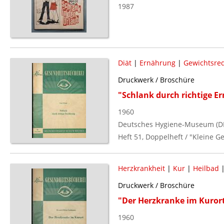
1987
Diät
|
Ernährung
|
Gewichtsre
Druckwerk / Broschüre
"Schlank durch richtige E
1960
Deutsches Hygiene-Museum (D
Heft 51, Doppelheft / "Kleine 
Herzkrankheit
|
Kur
|
Heilbad
Druckwerk / Broschüre
"Der Herzkranke im Kuror
1960