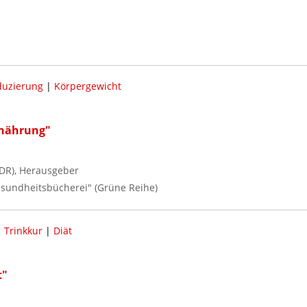
duzierung
|
Körpergewicht
rnährung"
DR), Herausgeber
Gesundheitsbücherei" (Grüne Reihe)
|
Trinkkur
|
Diät
t"