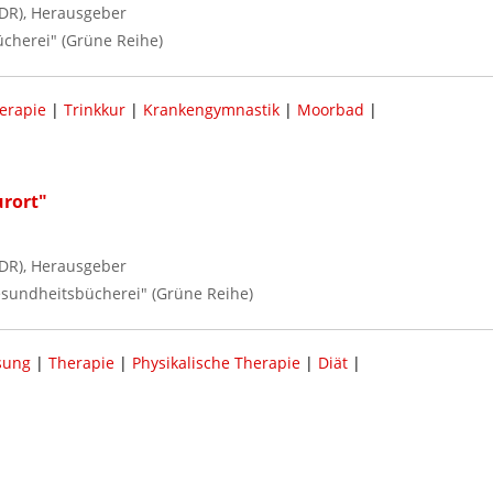
DR), Herausgeber
ücherei" (Grüne Reihe)
erapie
|
Trinkkur
|
Krankengymnastik
|
Moorbad
|
rort"
DR), Herausgeber
Gesundheitsbücherei" (Grüne Reihe)
sung
|
Therapie
|
Physikalische Therapie
|
Diät
|