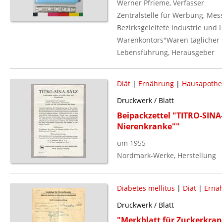
Werner Pfrieme, Verfasser
Zentralstelle für Werbung, Mes
Bezirksgeleitete Industrie und
Warenkontors"Waren täglicher 
Lebensführung, Herausgeber
Diät
|
Ernährung
|
Hausapothe
Druckwerk / Blatt
Beipackzettel "TITRO-SINA-
Nierenkranke""
um 1955
Nordmark-Werke, Herstellung
Diabetes mellitus
|
Diät
|
Ernäh
Druckwerk / Blatt
"Merkblatt für Zuckerkra