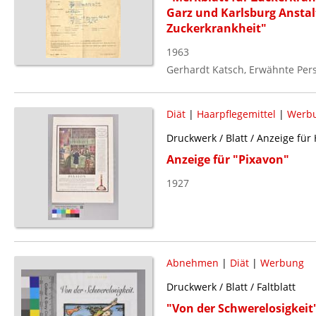
Garz und Karlsburg Anstal
Zuckerkrankheit"
1963
Gerhardt Katsch, Erwähnte Per
Diät
|
Haarpflegemittel
|
Werb
Druckwerk / Blatt / Anzeige für
Anzeige für "Pixavon"
1927
Abnehmen
|
Diät
|
Werbung
Druckwerk / Blatt / Faltblatt
"Von der Schwerelosigkeit