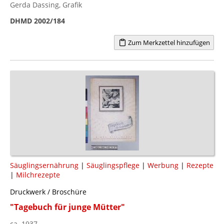
Gerda Dassing, Grafik
DHMD 2002/184
Zum Merkzettel hinzufügen
Säuglingsernährung
|
Säuglingspflege
|
Werbung
|
Rezepte
|
Milchrezepte
Druckwerk / Broschüre
"Tagebuch für junge Mütter"
ca. 1937