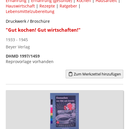
Ernährung
|
Ernährung (gesunde)
|
Kochen
|
Hausarbeit
|
Hauswirtschaft
|
Rezepte
|
Ratgeber
|
Lebensmittelzubereitung
Druckwerk / Broschüre
"Gut kochen! Gut wirtschaften!"
1933 - 1945
Beyer Verlag
DHMD 1997/1459
Reprovorlage vorhanden
Zum Merkzettel hinzufügen