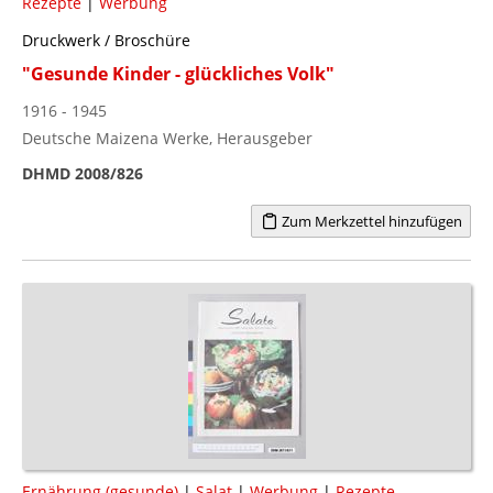
Rezepte
|
Werbung
Druckwerk / Broschüre
"Gesunde Kinder - glückliches Volk"
1916 - 1945
Deutsche Maizena Werke, Herausgeber
DHMD 2008/826
Zum Merkzettel hinzufügen
Ernährung (gesunde)
|
Salat
|
Werbung
|
Rezepte