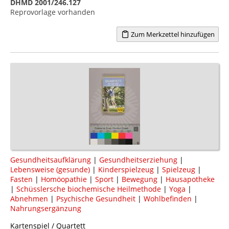
DHMD 2001/246.127
Reprovorlage vorhanden
Zum Merkzettel hinzufügen
Gesundheitsaufklärung
|
Gesundheitserziehung
|
Lebensweise (gesunde)
|
Kinderspielzeug
|
Spielzeug
|
Fasten
|
Homöopathie
|
Sport
|
Bewegung
|
Hausapotheke
|
Schüsslersche biochemische Heilmethode
|
Yoga
|
Abnehmen
|
Psychische Gesundheit
|
Wohlbefinden
|
Nahrungsergänzung
Kartenspiel / Quartett