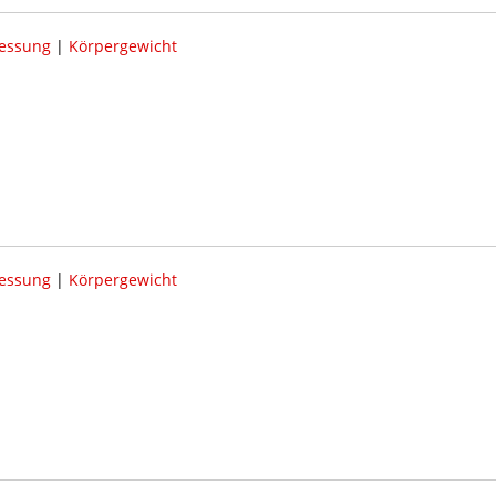
essung
|
Körpergewicht
essung
|
Körpergewicht