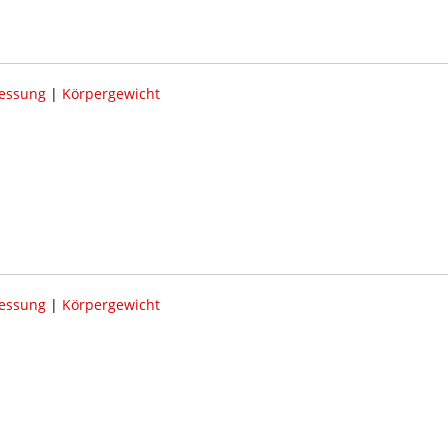
essung
|
Körpergewicht
essung
|
Körpergewicht