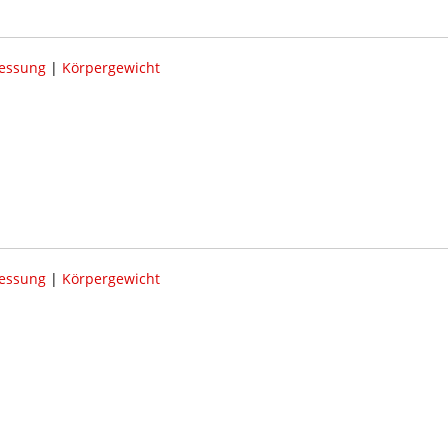
essung
|
Körpergewicht
essung
|
Körpergewicht