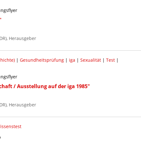
ungsflyer
"
DR), Herausgeber
hichte)
|
Gesundheitsprüfung
|
iga
|
Sexualität
|
Test
|
ungsflyer
chaft / Ausstellung auf der iga 1985"
DR), Herausgeber
issenstest
o