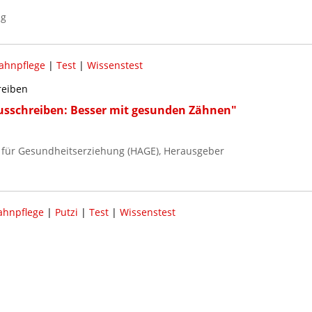
ng
ahnpflege
|
Test
|
Wissenstest
reiben
usschreiben: Besser mit gesunden Zähnen"
 für Gesundheitserziehung (HAGE), Herausgeber
ahnpflege
|
Putzi
|
Test
|
Wissenstest