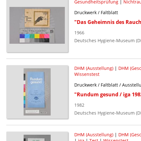
Gesundheitsprüfung
|
Nichtra
Druckwerk / Faltblatt
"Das Geheimnis des Rauch
1966
Deutsches Hygiene-Museum (D
DHM (Ausstellung)
|
DHM (Gesc
Wissenstest
Druckwerk / Faltblatt / Ausstell
"Rundum gesund / iga 198
1982
Deutsches Hygiene-Museum (D
DHM (Ausstellung)
|
DHM (Gesc
|
iga
|
Test
|
Wissenstest