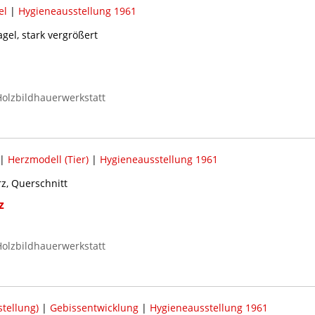
el
|
Hygieneausstellung 1961
gel, stark vergrößert
olzbildhauerwerkstatt
|
Herzmodell (Tier)
|
Hygieneausstellung 1961
z, Querschnitt
z
olzbildhauerwerkstatt
tellung)
|
Gebissentwicklung
|
Hygieneausstellung 1961