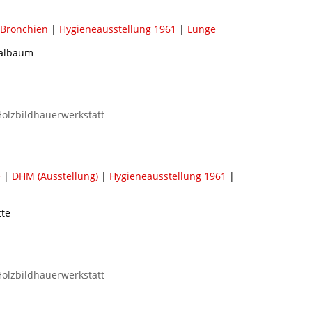
Bronchien
|
Hygieneausstellung 1961
|
Lunge
ialbaum
olzbildhauerwerkstatt
e
|
DHM (Ausstellung)
|
Hygieneausstellung 1961
|
te
olzbildhauerwerkstatt