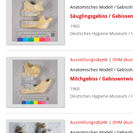
Anatomisches Modell / Gebisshäl
Säuglingsgebiss / Gebissen
1960
Deutsches Hygiene-Museum / H
Ausstellungsobjekt
|
DHM (Auss
Anatomisches Modell / Gebisshäl
Milchgebiss / Gebissentwic
1960
Deutsches Hygiene-Museum / H
Ausstellungsobjekt
|
DHM (Auss
Anatomisches Modell / Gebisshäl