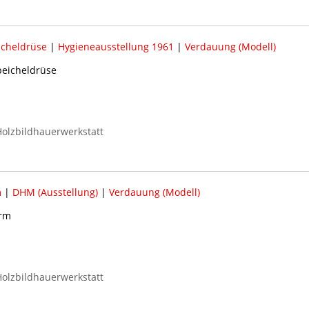
cheldrüse
|
Hygieneausstellung 1961
|
Verdauung (Modell)
peicheldrüse
olzbildhauerwerkstatt
m
|
DHM (Ausstellung)
|
Verdauung (Modell)
arm
olzbildhauerwerkstatt