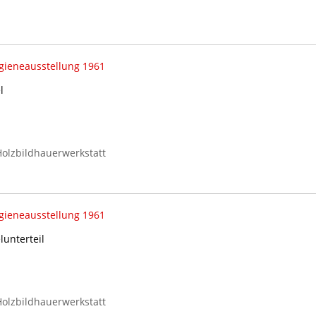
gieneausstellung 1961
l
olzbildhauerwerkstatt
gieneausstellung 1961
unterteil
olzbildhauerwerkstatt