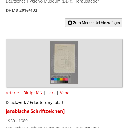
Deutsches Hygiene-Museum (DDR), Herausgeber
DHMD 2016/402
Zum Merkzettel hinzufügen
Arterie
|
Blutgefäß
|
Herz
|
Vene
Druckwerk / Erläuterungsblatt
[arabische Schriftzeichen]
1960 - 1989
Deutsches Hygiene-Museum (DDR), Herausgeber