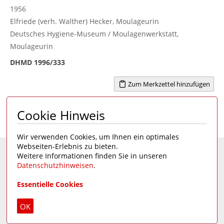
1956
Elfriede (verh. Walther) Hecker, Moulageurin
Deutsches Hygiene-Museum / Moulagenwerkstatt,
Moulageurin
DHMD 1996/333
Zum Merkzettel hinzufügen
Cookie Hinweis
Seite 1 von 2
1
>
Wir verwenden Cookies, um Ihnen ein optimales
Webseiten-Erlebnis zu bieten.
Weitere Informationen finden Sie in unseren
Eine Seite des
Deutschen Hygiene-Museums
Datenschutzhinweisen
.
Unsere Social Media Kanäle:
Essentielle Cookies
Impressum
|
Datenschutz
OK