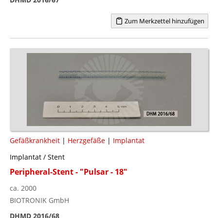
Zum Merkzettel hinzufügen
Gefäßkrankheit
|
Herzgefäße
|
Implantat
Implantat / Stent
Peripheral-Stent - "Pulsar - 18"
ca. 2000
BIOTRONIK GmbH
DHMD 2016/68