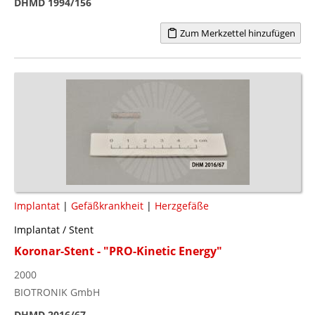
DHMD 1994/156
Zum Merkzettel hinzufügen
Implantat
|
Gefäßkrankheit
|
Herzgefäße
Implantat / Stent
Koronar-Stent - "PRO-Kinetic Energy"
2000
BIOTRONIK GmbH
DHMD 2016/67