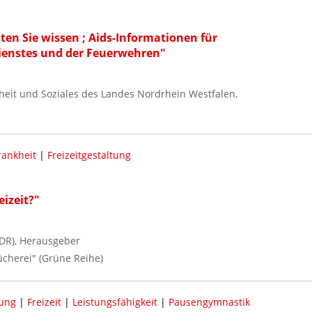
lten Sie wissen ; Aids-Informationen für
ienstes und der Feuerwehren"
heit und Soziales des Landes Nordrhein Westfalen,
rankheit
|
Freizeitgestaltung
eizeit?"
DR), Herausgeber
ücherei" (Grüne Reihe)
ung
|
Freizeit
|
Leistungsfähigkeit
|
Pausengymnastik