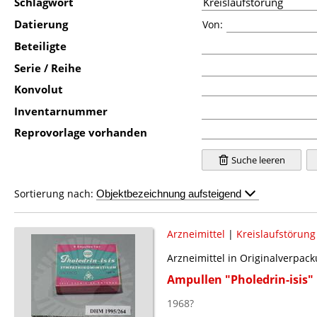
Schlagwort
Datierung
Von:
Beteiligte
Serie / Reihe
Konvolut
Inventarnummer
Reprovorlage vorhanden
Suche leeren
Sortierung nach:
Arzneimittel
|
Kreislaufstörung
Arzneimittel in Originalverpac
Ampullen "Pholedrin-isis"
1968?