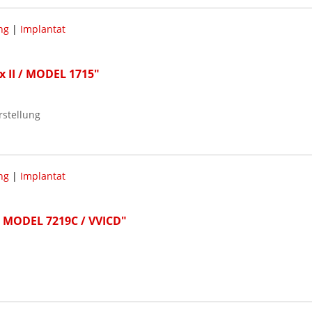
ng
|
Implantat
x II / MODEL 1715"
stellung
ng
|
Implantat
 / MODEL 7219C / VVICD"