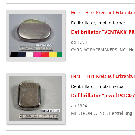
Herz
|
Herz-Kreislauf-Erkranku
Defibrillator, implantierbar
Defibrillator "VENTAK® PR
ab 1994
CARDIAC PACEMAKERS INC., Her
Herz
|
Herz-Kreislauf-Erkranku
Defibrillator, implantierbar
Defibrillator "Jewel PCD®
ab 1994
MEDTRONIC, INC., Herstellung