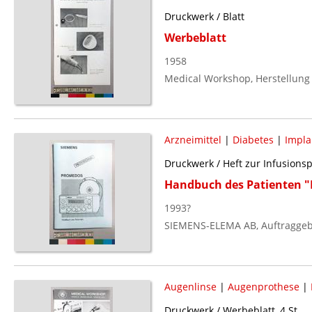
Druckwerk / Blatt
Werbeblatt
1958
Medical Workshop, Herstellung
Arzneimittel
|
Diabetes
|
Impla
Druckwerk / Heft zur Infusion
Handbuch des Patienten
1993?
SIEMENS-ELEMA AB, Auftraggeb
Augenlinse
|
Augenprothese
|
Druckwerk / Werbeblatt, 4 St.