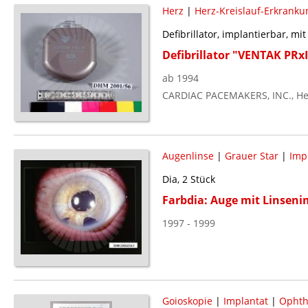
Herz
|
Herz-Kreislauf-Erkranku
Defibrillator, implantierbar, mi
Defibrillator "VENTAK PRxI
ab 1994
CARDIAC PACEMAKERS, INC., He
Augenlinse
|
Grauer Star
|
Imp
Dia, 2 Stück
Farbdia: Auge mit Linseni
1997 - 1999
Goioskopie
|
Implantat
|
Ophth