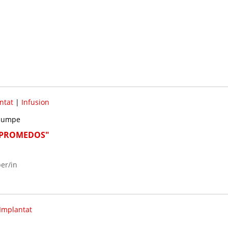
ntat
|
Infusion
spumpe
 "PROMEDOS"
er/in
Implantat