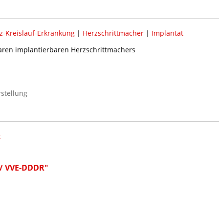
z-Kreislauf-Erkrankung
|
Herzschrittmacher
|
Implantat
ren implantierbaren Herzschrittmachers
rstellung
t
D / VVE-DDDR"