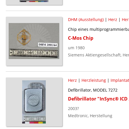
DHM (Ausstellung)
|
Herz
|
Her
Chip eines multiprogrammierba
C-Mos Chip
um 1980
Siemens Aktiengesellschaft, He
Herz
|
Herzleistung
|
Implanta
Defibrillator, MODEL 7272
Defibrillator "InSync® IC
2003?
Medtronic, Herstellung