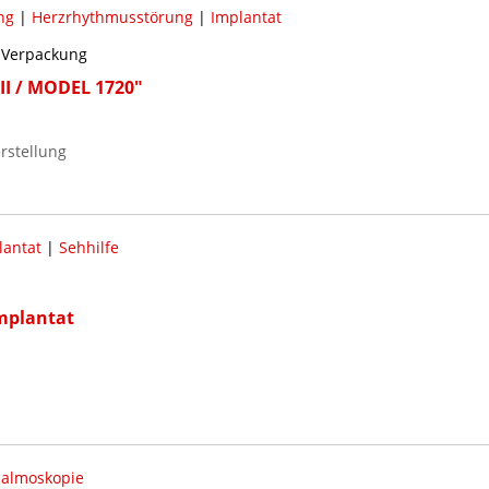
ng
|
Herzrhythmusstörung
|
Implantat
t Verpackung
II / MODEL 1720"
rstellung
lantat
|
Sehhilfe
mplantat
almoskopie