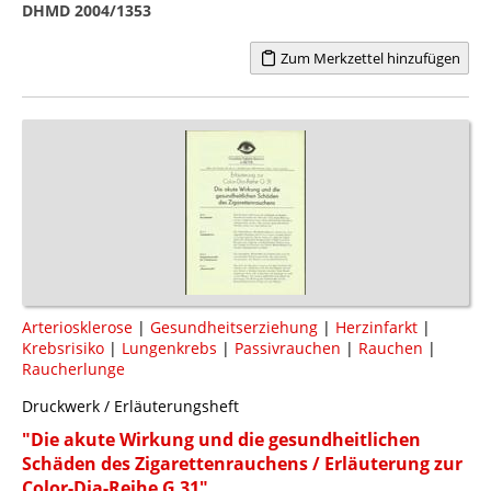
DHMD 2004/1353
Zum Merkzettel hinzufügen
Arteriosklerose
|
Gesundheitserziehung
|
Herzinfarkt
|
Krebsrisiko
|
Lungenkrebs
|
Passivrauchen
|
Rauchen
|
Raucherlunge
Druckwerk / Erläuterungsheft
"Die akute Wirkung und die gesundheitlichen
Schäden des Zigarettenrauchens / Erläuterung zur
Color-Dia-Reihe G 31"