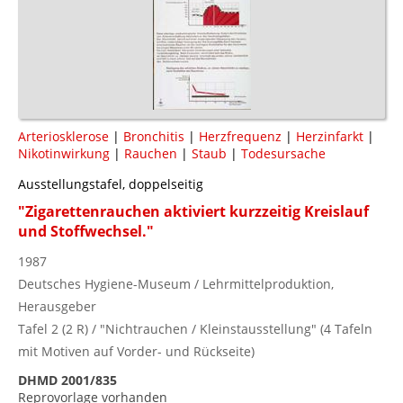
Arteriosklerose
|
Bronchitis
|
Herzfrequenz
|
Herzinfarkt
|
Nikotinwirkung
|
Rauchen
|
Staub
|
Todesursache
Ausstellungstafel, doppelseitig
"Zigarettenrauchen aktiviert kurzzeitig Kreislauf
und Stoffwechsel."
1987
Deutsches Hygiene-Museum / Lehrmittelproduktion,
Herausgeber
Tafel 2 (2 R) / "Nichtrauchen / Kleinstausstellung" (4 Tafeln
mit Motiven auf Vorder- und Rückseite)
DHMD 2001/835
Reprovorlage vorhanden