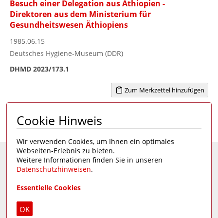
Besuch einer Delegation aus Äthiopien -
Direktoren aus dem Ministerium für
Gesundheitswesen Äthiopiens
1985.06.15
Deutsches Hygiene-Museum (DDR)
DHMD 2023/173.1
Zum Merkzettel hinzufügen
Cookie Hinweis
Seite 1 von 5
1
2
3
4
5
>
Wir verwenden Cookies, um Ihnen ein optimales
Webseiten-Erlebnis zu bieten.
Weitere Informationen finden Sie in unseren
Eine Seite des
Deutschen Hygiene-Museums
Datenschutzhinweisen
.
Unsere Social Media Kanäle:
Essentielle Cookies
Impressum
|
Datenschutz
OK