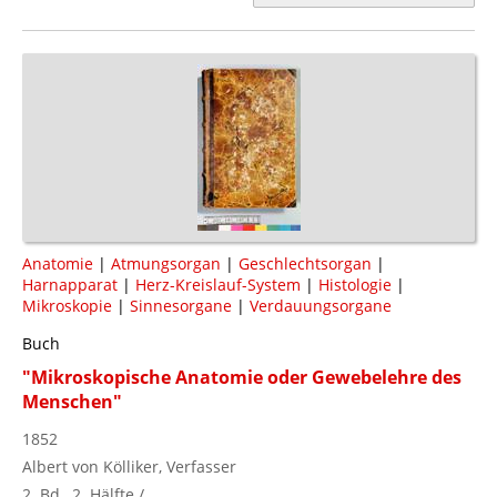
Anatomie
|
Atmungsorgan
|
Geschlechtsorgan
|
Harnapparat
|
Herz-Kreislauf-System
|
Histologie
|
Mikroskopie
|
Sinnesorgane
|
Verdauungsorgane
Buch
"Mikroskopische Anatomie oder Gewebelehre des
Menschen"
1852
Albert von Kölliker, Verfasser
2. Bd., 2. Hälfte /