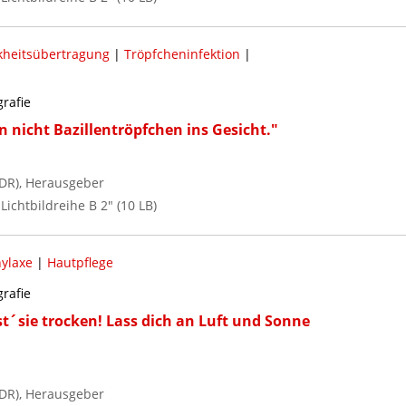
kheitsübertragung
|
Tröpfcheninfektion
|
grafie
nicht Bazillentröpfchen ins Gesicht."
DR), Herausgeber
 Lichtbildreihe B 2" (10 LB)
ylaxe
|
Hautpflege
grafie
t´sie trocken! Lass dich an Luft und Sonne
DR), Herausgeber