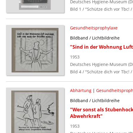
Deutsches Hygiene-Museum (D
Bild 1 / "Schütze dich vor Tbc! /
Gesundheitsprophylaxe
Bildband / Lichtbildreihe
"Sind in der Wohnung Luft 
1953
Deutsches Hygiene-Museum (D
Bild 4 / "Schütze dich vor Tbc! /
Abhärtung
|
Gesundheitsproph
Bildband / Lichtbildreihe
"Wer sonst als Stubenhock
Abwehrkraft"
1953