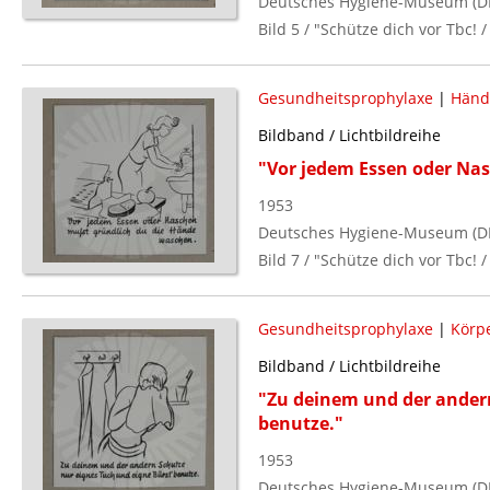
Deutsches Hygiene-Museum (D
Bild 5 / "Schütze dich vor Tbc! /
Gesundheitsprophylaxe
|
Händ
Bildband / Lichtbildreihe
"Vor jedem Essen oder Na
1953
Deutsches Hygiene-Museum (D
Bild 7 / "Schütze dich vor Tbc! /
Gesundheitsprophylaxe
|
Körpe
Bildband / Lichtbildreihe
"Zu deinem und der andern
benutze."
1953
Deutsches Hygiene-Museum (D