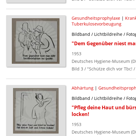
Gesundheitsprophylaxe
|
Kran
Tuberkulosevorbeugung
Bildband / Lichtbildreihe / Foto
"Dem Gegenüber niest man 
1953
Deutsches Hygiene-Museum (D
Bild 3 / "Schütze dich vor Tbc! /
Abhärtung
|
Gesundheitsproph
Bildband / Lichtbildreihe / Foto
"Pfleg deine Haut und bürs
locken!
1953
Deutsches Hygiene-Museum (D