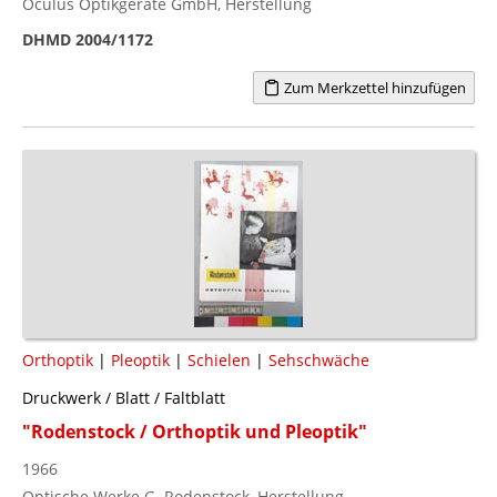
Oculus Optikgeräte GmbH, Herstellung
DHMD 2004/1172
Zum Merkzettel hinzufügen
Orthoptik
|
Pleoptik
|
Schielen
|
Sehschwäche
Druckwerk / Blatt / Faltblatt
"Rodenstock / Orthoptik und Pleoptik"
1966
Optische Werke G. Rodenstock, Herstellung