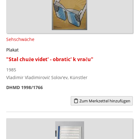
Sehschwäche
Plakat
"Stal chuže videt' - obratic' k vraču"
1985
Vladimir Vladimirovič Solov'ev, Künstler
DHMD 1998/1766
Zum Merkzettel hinzufügen