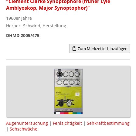
"Clement Clarke Synoptophore (früher Lyle
Amblyoskop, Major Synoptophor)"
1960er Jahre
Herbert Schwind, Herstellung
DHMD 2005/475
Zum Merkzettel hinzufügen
Augenuntersuchung
|
Fehlsichtigkeit
|
Sehkraftbestimmung
|
Sehschwäche