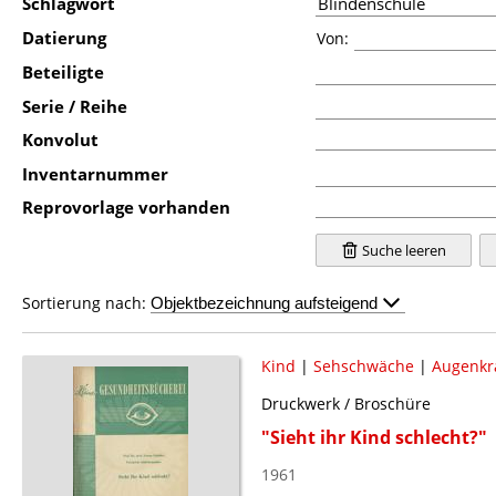
Schlagwort
Datierung
Von:
Beteiligte
Serie / Reihe
Konvolut
Inventarnummer
Reprovorlage vorhanden
Suche leeren
Sortierung nach:
Kind
|
Sehschwäche
|
Augenkr
Druckwerk / Broschüre
"Sieht ihr Kind schlecht?"
1961