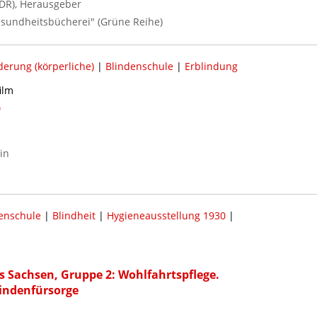
DR), Herausgeber
Gesundheitsbücherei" (Grüne Reihe)
erung (körperliche)
|
Blindenschule
|
Erblindung
ilm
"
in
enschule
|
Blindheit
|
Hygieneausstellung 1930
|
s Sachsen, Gruppe 2: Wohlfahrtspflege.
lindenfürsorge