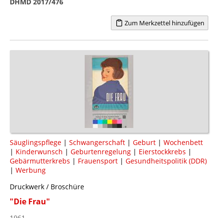
DHMD 2017/476
Zum Merkzettel hinzufügen
Säuglingspflege
|
Schwangerschaft
|
Geburt
|
Wochenbett
|
Kinderwunsch
|
Geburtenregelung
|
Eierstockkrebs
|
Gebärmutterkrebs
|
Frauensport
|
Gesundheitspolitik (DDR)
|
Werbung
Druckwerk / Broschüre
"Die Frau"
1961