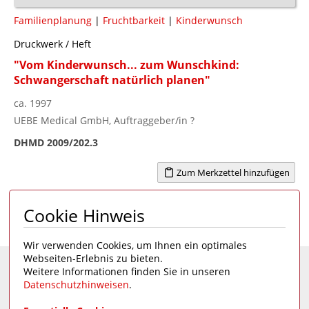
Familienplanung
|
Fruchtbarkeit
|
Kinderwunsch
Druckwerk / Heft
"Vom Kinderwunsch... zum Wunschkind:
Schwangerschaft natürlich planen"
ca. 1997
UEBE Medical GmbH, Auftraggeber/in ?
DHMD 2009/202.3
Zum Merkzettel hinzufügen
Cookie Hinweis
Seite 1 von 3
1
2
3
>
Wir verwenden Cookies, um Ihnen ein optimales
Webseiten-Erlebnis zu bieten.
Weitere Informationen finden Sie in unseren
Eine Seite des
Deutschen Hygiene-Museums
Datenschutzhinweisen
.
Unsere Social Media Kanäle: