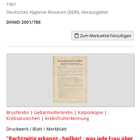
1961
Deutsches Hygiene-Museum (DDR), Herausgeber
DHMD 2001/788
Zum Merkzettel hinzufügen
Brustkrebs
|
Gebärmutterkrebs
|
Kolposkopie
|
Krebsanzeichen
|
Krebsfrüherkennung
Druckwerk / Blatt / Merkblatt
"Rechtzeitig erkannt - heilbar! : was jede Frau über