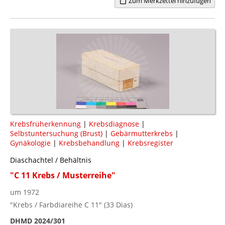
Zum Merkzettel hinzufügen
Krebsfrüherkennung
|
Krebsdiagnose
|
Selbstuntersuchung (Brust)
|
Gebärmutterkrebs
|
Gynäkologie
|
Krebsbehandlung
|
Krebsregister
Diaschachtel / Behältnis
"C 11 Krebs / Musterreihe"
um 1972
"Krebs / Farbdiareihe C 11" (33 Dias)
DHMD 2024/301