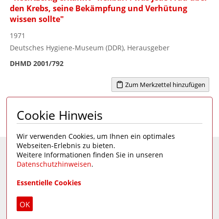
den Krebs, seine Bekämpfung und Verhütung
wissen sollte"
1971
Deutsches Hygiene-Museum (DDR), Herausgeber
DHMD 2001/792
Zum Merkzettel hinzufügen
Cookie Hinweis
Seite 1 von 5
1
2
3
4
5
>
Wir verwenden Cookies, um Ihnen ein optimales
Webseiten-Erlebnis zu bieten.
Weitere Informationen finden Sie in unseren
Eine Seite des
Deutschen Hygiene-Museums
Datenschutzhinweisen
.
Unsere Social Media Kanäle:
Essentielle Cookies
Impressum
|
Datenschutz
OK