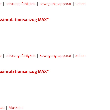
e
|
Leistungsfähigkeit
|
Bewegungsapparat
|
Sehen
n
rssimulationsanzug MAX"
e
|
Leistungsfähigkeit
|
Bewegungsapparat
|
Sehen
rssimulationsanzug MAX"
bau
|
Muskeln