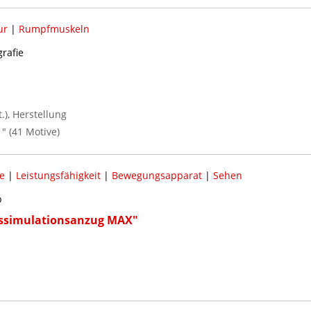
ur
|
Rumpfmuskeln
grafie
), Herstellung
" (41 Motive)
e
|
Leistungsfähigkeit
|
Bewegungsapparat
|
Sehen
b
rssimulationsanzug MAX"