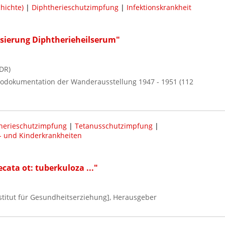
hichte)
|
Diphtherieschutzimpfung
|
Infektionskrankheit
isierung Diphtherieheilserum"
DR)
Fotodokumentation der Wanderausstellung 1947 - 1951 (112
herieschutzimpfung
|
Tetanusschutzimpfung
|
- und Kinderkrankheiten
cata ot: tuberkuloza ..."
nstitut für Gesundheitserziehung], Herausgeber