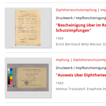
Diphtherieschutzimpfung
|
Im
Druckwerk / Impfbescheinigun
"Bescheinigung über im Re
Schutzimpfungen"
1944
Ernst Bernhard Willy Werner, 
Impfung
|
Diphtherieschutzim
Druckwerk / Impfbescheinigun
"Ausweis über Diphtherie
1943
Helmut Tracksdorf, Erwähnte P