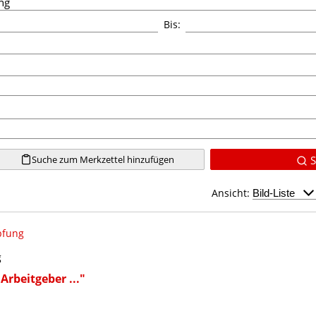
Bis:
Suche zum Merkzettel hinzufügen
S
Ansicht:
pfung
g
/ Arbeitgeber ..."