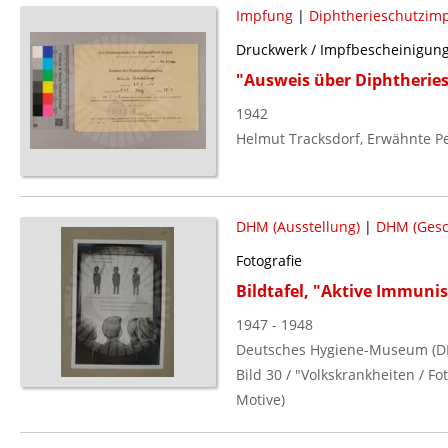
Impfung
|
Diphtherieschutzim
Druckwerk / Impfbescheinigun
"Ausweis über Diphtherie
1942
Helmut Tracksdorf, Erwähnte P
DHM (Ausstellung)
|
DHM (Gesc
Fotografie
Bildtafel, "Aktive Immuni
1947 - 1948
Deutsches Hygiene-Museum (D
Bild 30 / "Volkskrankheiten / 
Motive)