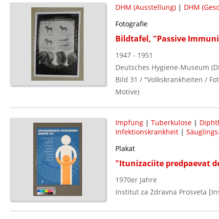
DHM (Ausstellung)
|
DHM (Gesc
Fotografie
Bildtafel, "Passive Immun
1947 - 1951
Deutsches Hygiene-Museum (D
Bild 31 / "Volkskrankheiten / 
Motive)
Impfung
|
Tuberkulose
|
Dipht
Infektionskrankheit
|
Säuglings
Plakat
"Itunizaciite predpaevat de
1970er Jahre
Institut za Zdravna Prosveta [I