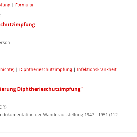
pfung
|
Formular
g
schutzimpfung
erson
hichte)
|
Diphtherieschutzimpfung
|
Infektionskrankheit
sierung Diphtherieschutzimpfung"
DR)
Fotodokumentation der Wanderausstellung 1947 - 1951 (112