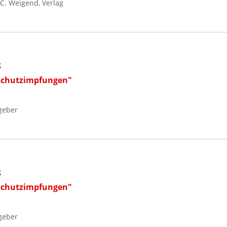
C. Weigend, Verlag
g
schutzimpfungen"
geber
g
schutzimpfungen"
geber