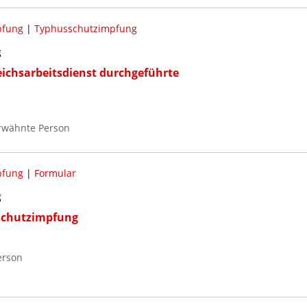
pfung
|
Typhusschutzimpfung
g
ichsarbeitsdienst durchgeführte
Erwähnte Person
pfung
|
Formular
g
schutzimpfung
erson