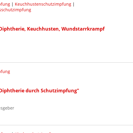
pfung
|
Keuchhustenschutzimpfung
|
sschutzimpfung
 Diphtherie, Keuchhusten, Wundstarrkrampf
pfung
 Diphtherie durch Schutzimpfung"
usgeber