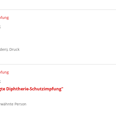
pfung
g
den), Druck
pfung
g
gte Diphtherie-Schutzimpfung"
Erwähnte Person