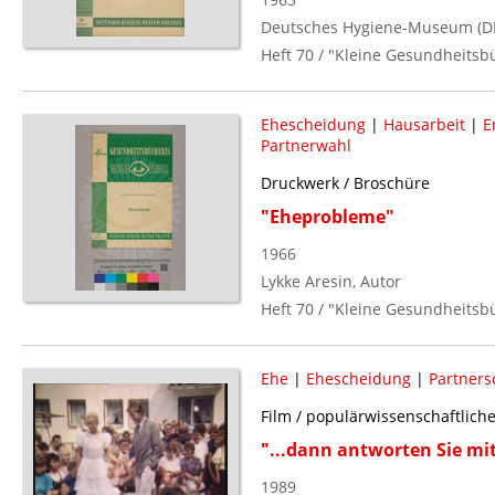
Deutsches Hygiene-Museum (D
Heft 70 / "Kleine Gesundheitsb
Ehescheidung
|
Hausarbeit
|
E
Partnerwahl
Druckwerk / Broschüre
"Eheprobleme"
1966
Lykke Aresin, Autor
Heft 70 / "Kleine Gesundheitsb
Ehe
|
Ehescheidung
|
Partners
Film / populärwissenschaftlich
"...dann antworten Sie mit
1989