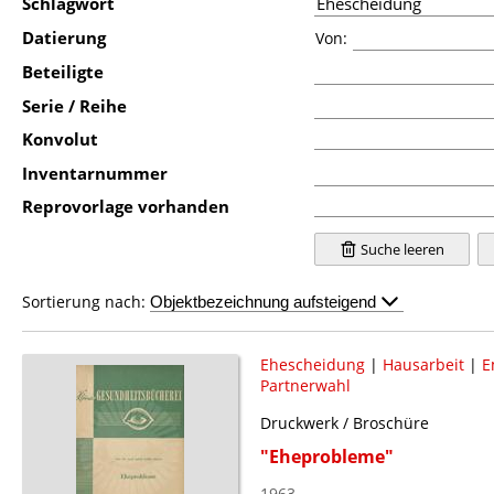
Schlagwort
Datierung
Von:
Beteiligte
Serie / Reihe
Konvolut
Inventarnummer
Reprovorlage vorhanden
Suche leeren
Sortierung nach:
Ehescheidung
|
Hausarbeit
|
E
Partnerwahl
Druckwerk / Broschüre
"Eheprobleme"
1963