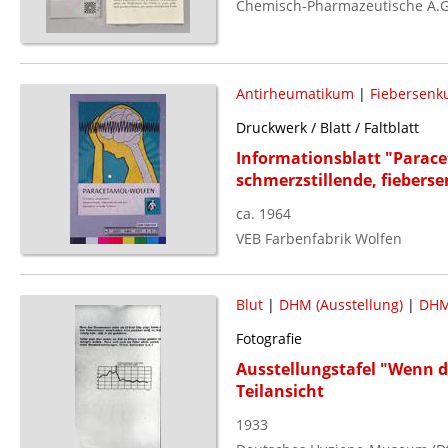
Chemisch-Pharmazeutische A.G
Antirheumatikum
|
Fiebersenk
Druckwerk / Blatt / Faltblatt
Informationsblatt "Paracet
schmerzstillende, fieber
ca. 1964
VEB Farbenfabrik Wolfen
Blut
|
DHM (Ausstellung)
|
DHM
Fotografie
Ausstellungstafel "Wenn da
Teilansicht
1933