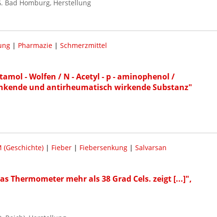
. Bad Homburg, Herstellung
ung
|
Pharmazie
|
Schmerzmittel
amol - Wolfen / N - Acetyl - p - aminophenol /
senkende und antirheumatisch wirkende Substanz"
 (Geschichte)
|
Fieber
|
Fiebersenkung
|
Salvarsan
s Thermometer mehr als 38 Grad Cels. zeigt [...]",