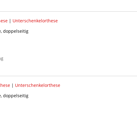
hese
|
Unterschenkelorthese
, doppelseitig
ng
these
|
Unterschenkelorthese
, doppelseitig