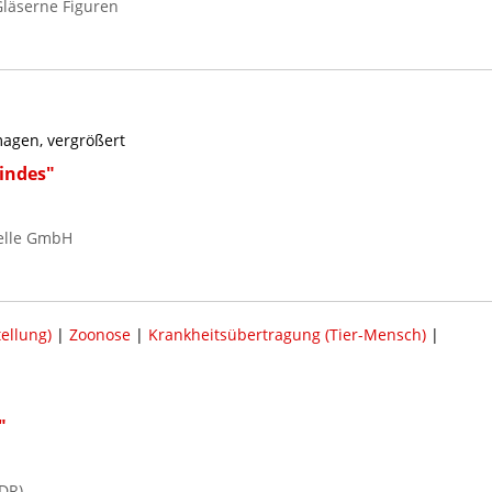
läserne Figuren
agen, vergrößert
indes"
elle GmbH
ellung)
|
Zoonose
|
Krankheitsübertragung (Tier-Mensch)
|
"
DR)