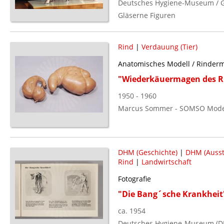
Deutsches Hygiene-Museum / G
Gläserne Figuren
Rind
|
Verdauung (Tier)
Anatomisches Modell / Rinderm
"Wiederkäuermagen des R
1950 - 1960
Marcus Sommer - SOMSO Mod
DHM (Geschichte)
|
DHM (Ausst
Rind
|
Landwirtschaft
Fotografie
"Die Bang´sche Krankheit
ca. 1954
Deutsches Hygiene-Museum (D