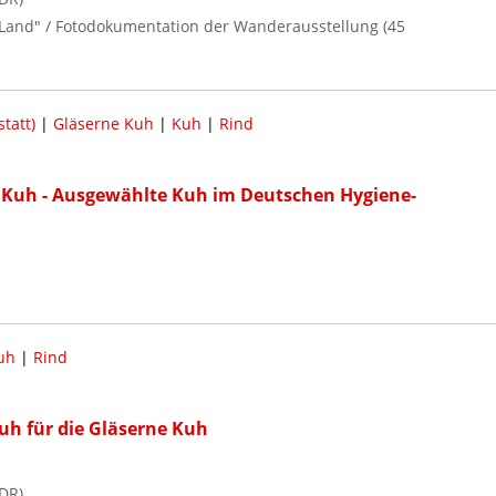
d Land" / Fotodokumentation der Wanderausstellung (45
tatt)
|
Gläserne Kuh
|
Kuh
|
Rind
 Kuh - Ausgewählte Kuh im Deutschen Hygiene-
uh
|
Rind
uh für die Gläserne Kuh
DR)