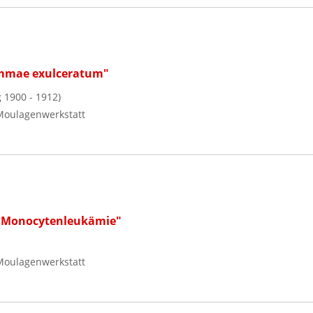
mmae exulceratum"
 1900 - 1912)
Moulagenwerkstatt
i Monocytenleukämie"
Moulagenwerkstatt