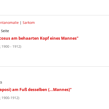
ntanomalie
|
Sarkom
 Seite
cosus am behaarten Kopf eines Mannes"
 1900 - 1912)
ks
posi) am Fuß desselben (...Mannes)"
g 1900-1912)