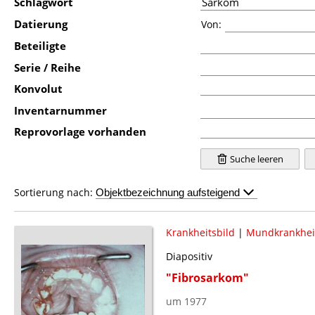
Schlagwort
Datierung
Von:
Beteiligte
Serie / Reihe
Konvolut
Inventarnummer
Reprovorlage vorhanden
Suche leeren
Sortierung nach:
Krankheitsbild
|
Mundkrankhei
Diapositiv
"Fibrosarkom"
um 1977