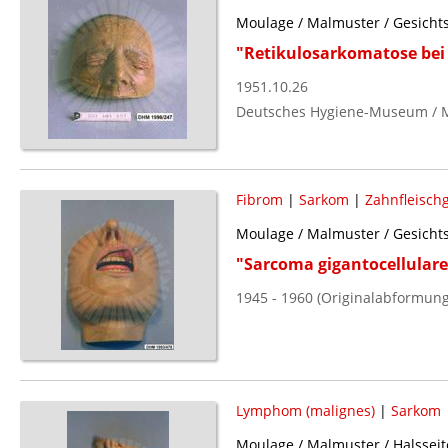
Moulage / Malmuster / Gesichts
"Retikulosarkomatose be
1951.10.26
Deutsches Hygiene-Museum / 
Fibrom
|
Sarkom
|
Zahnfleisch
Moulage / Malmuster / Gesichts
"Sarcoma gigantocellulare,
1945 - 1960 (Originalabformung
Lymphom (malignes)
|
Sarkom
Moulage / Malmuster / Halsseite