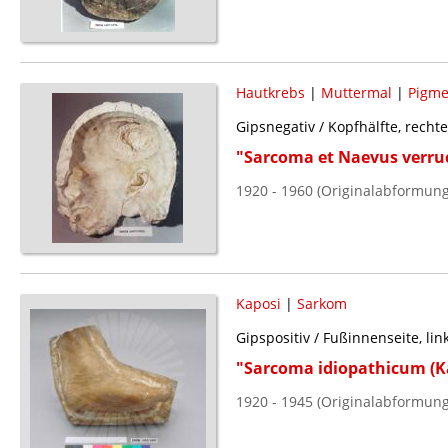
Hautkrebs
|
Muttermal
|
Pigme
Gipsnegativ / Kopfhälfte, rechte
"Sarcoma et Naevus verru
1920 - 1960 (Originalabformung
Kaposi
|
Sarkom
Gipspositiv / Fußinnenseite, lin
"Sarcoma idiopathicum (Ka
1920 - 1945 (Originalabformun