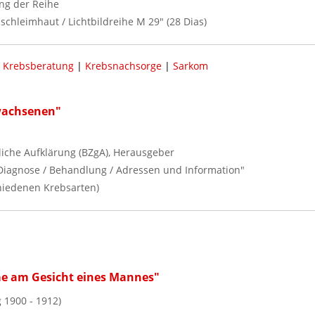
ng der Reihe
chleimhaut / Lichtbildreihe M 29" (28 Dias)
|
Krebsberatung
|
Krebsnachsorge
|
Sarkom
wachsenen"
iche Aufklärung (BZgA), Herausgeber
iagnose / Behandlung / Adressen und Information"
hiedenen Krebsarten)
ae am Gesicht eines Mannes"
 1900 - 1912)