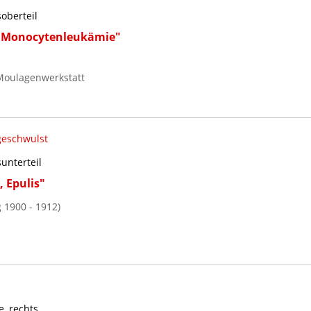
oberteil
i Monocytenleukämie"
Moulagenwerkstatt
geschwulst
unterteil
 Epulis"
 1900 - 1912)
, rechts