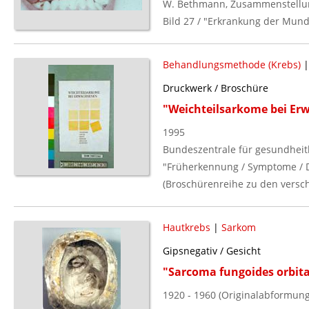
W. Bethmann, Zusammenstellu
Bild 27 / "Erkrankung der Munds
Behandlungsmethode (Krebs)
Druckwerk / Broschüre
"Weichteilsarkome bei Er
1995
Bundeszentrale für gesundheitl
"Früherkennung / Symptome / D
(Broschürenreihe zu den versc
Hautkrebs
|
Sarkom
Gipsnegativ / Gesicht
"Sarcoma fungoides orbit
1920 - 1960 (Originalabformung