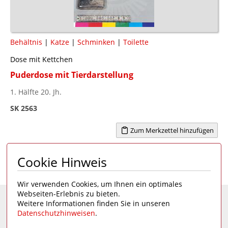
Behältnis
|
Katze
|
Schminken
|
Toilette
Dose mit Kettchen
Puderdose mit Tierdarstellung
1. Hälfte 20. Jh.
SK 2563
Zum Merkzettel hinzufügen
Cookie Hinweis
Seite 1 von 5
1
2
3
4
5
>
Wir verwenden Cookies, um Ihnen ein optimales
Webseiten-Erlebnis zu bieten.
Weitere Informationen finden Sie in unseren
Eine Seite des
Deutschen Hygiene-Museums
Datenschutzhinweisen
.
Unsere Social Media Kanäle: