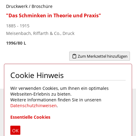
Druckwerk / Broschüre
"Das Schminken in Theorie und Praxis"
1885 - 1915
Meisenbach, Riffarth & Co., Druck
1996/80 L
Zum Merkzettel hinzufügen
Cookie Hinweis
Seite 1 von 5
1
2
3
4
5
>
Wir verwenden Cookies, um Ihnen ein optimales
Webseiten-Erlebnis zu bieten.
Weitere Informationen finden Sie in unseren
Eine Seite des
Deutschen Hygiene-Museums
Datenschutzhinweisen
.
Unsere Social Media Kanäle:
Essentielle Cookies
Impressum
|
Datenschutz
OK