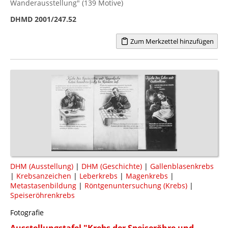
Wanderausstellung" (139 Motive)
DHMD 2001/247.52
Zum Merkzettel hinzufügen
DHM (Ausstellung)
|
DHM (Geschichte)
|
Gallenblasenkrebs
|
Krebsanzeichen
|
Leberkrebs
|
Magenkrebs
|
Metastasenbildung
|
Röntgenuntersuchung (Krebs)
|
Speiseröhrenkrebs
Fotografie
Ausstellungstafel "Krebs der Speiseröhre und