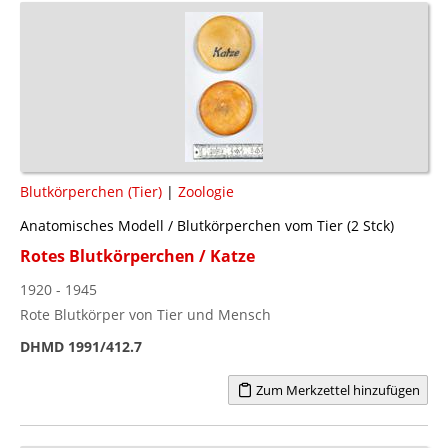
Blutkörperchen (Tier)
|
Zoologie
Anatomisches Modell / Blutkörperchen vom Tier (2 Stck)
Rotes Blutkörperchen / Katze
1920 - 1945
Rote Blutkörper von Tier und Mensch
DHMD 1991/412.7
Zum Merkzettel hinzufügen