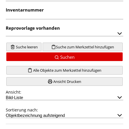
Inventarnummer
Reprovorlage vorhanden
Suche leeren
Suche zum Merkzettel hinzufügen
Suchen
Alle Objekte zum Merkzettel hinzufügen
Ansicht Drucken
Ansicht:
Sortierung nach: