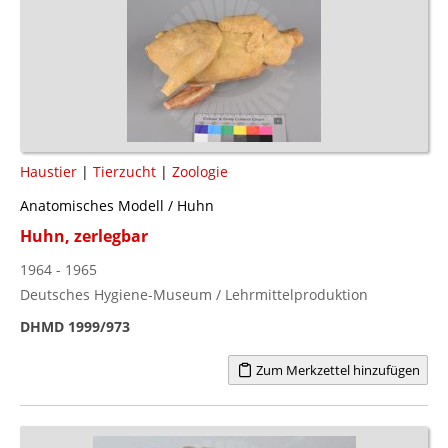
Haustier
|
Tierzucht
|
Zoologie
Anatomisches Modell / Huhn
Huhn, zerlegbar
1964 - 1965
Deutsches Hygiene-Museum / Lehrmittelproduktion
DHMD 1999/973
Zum Merkzettel hinzufügen