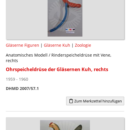
Gläserne Figuren
|
Gläserne Kuh
|
Zoologie
Anatomisches Modell / Rinderspeicheldrüse mit Vene,
rechts
Ohrspeicheldrüse der Gläsernen Kuh, rechts
1959 - 1960
DHMD 2007/57.1
Zum Merkzettel hinzufügen