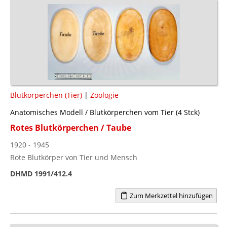
Blutkörperchen (Tier)
|
Zoologie
Anatomisches Modell / Blutkörperchen vom Tier (4 Stck)
Rotes Blutkörperchen / Taube
1920 - 1945
Rote Blutkörper von Tier und Mensch
DHMD 1991/412.4
Zum Merkzettel hinzufügen