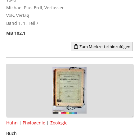
Michael Pius Erdl, Verfasser
Voß, Verlag
Band 1, 1. Teil /
MB 102.1
Zum Merkzettel hinzufügen
Huhn
|
Phylogenie
|
Zoologie
Buch