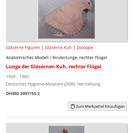
Gläserne Figuren
|
Gläserne Kuh
|
Zoologie
Anatomisches Modell / Rinderlunge, rechter Flügel
Lunge der Gläsernen Kuh, rechter Flügel
1959 - 1960
Deutsches Hygiene-Museum (DDR), Herstellung
DHMD 2007/55.2
Zum Merkzettel hinzufügen