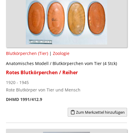
Blutkörperchen (Tier)
|
Zoologie
Anatomisches Modell / Blutkörperchen vom Tier (4 Stck)
Rotes Blutkörperchen / Reiher
1920 - 1945
Rote Blutkörper von Tier und Mensch
DHMD 1991/412.9
Zum Merkzettel hinzufügen