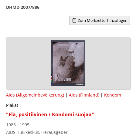
DHMD 2007/886
Zum Merkzettel hinzufügen
Aids (Allgemeinbevölkerung)
|
Aids (Finnland)
|
Kondom
Plakat
"Elä, positiivinen / Kondomi suojaa"
1986 - 1995
AIDS-Tukikeskus, Herausgeber