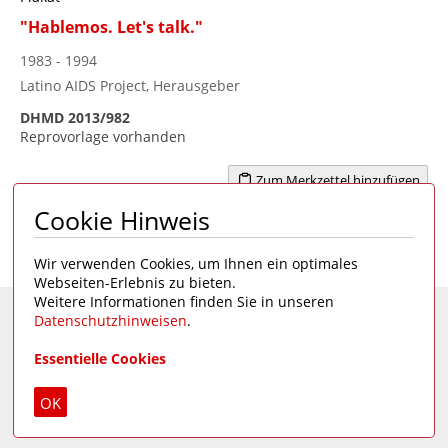
"Hablemos. Let's talk."
1983 - 1994
Latino AIDS Project, Herausgeber
DHMD 2013/982
Reprovorlage vorhanden
Zum Merkzettel hinzufügen
Cookie Hinweis
Seite 1 von 3
1
2
3
>
Wir verwenden Cookies, um Ihnen ein optimales
Webseiten-Erlebnis zu bieten.
Weitere Informationen finden Sie in unseren
Datenschutzhinweisen
.
Eine Seite des
Deutschen Hygiene-Museums
Essentielle Cookies
Unsere Social Media Kanäle:
OK
Impressum
|
Datenschutz