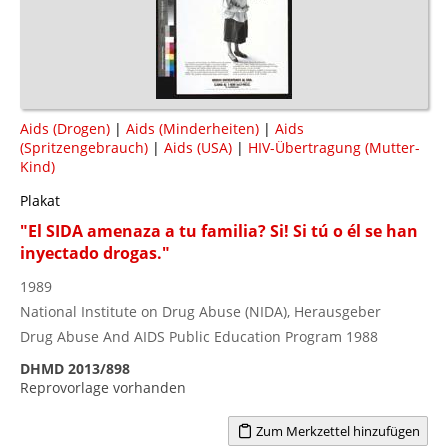
Aids (Drogen)
|
Aids (Minderheiten)
|
Aids
(Spritzengebrauch)
|
Aids (USA)
|
HIV-Übertragung (Mutter-
Kind)
Plakat
"El SIDA amenaza a tu familia? Si! Si tú o él se han
inyectado drogas."
1989
National Institute on Drug Abuse (NIDA), Herausgeber
Drug Abuse And AIDS Public Education Program 1988
DHMD 2013/898
Reprovorlage vorhanden
Zum Merkzettel hinzufügen