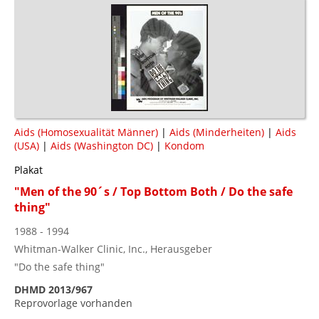
Aids (Homosexualität Männer)
|
Aids (Minderheiten)
|
Aids
(USA)
|
Aids (Washington DC)
|
Kondom
Plakat
"Men of the 90´s / Top Bottom Both / Do the safe
thing"
1988 - 1994
Whitman-Walker Clinic, Inc., Herausgeber
"Do the safe thing"
DHMD 2013/967
Reprovorlage vorhanden