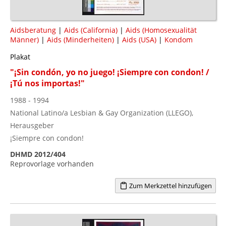
Aidsberatung
|
Aids (California)
|
Aids (Homosexualität
Männer)
|
Aids (Minderheiten)
|
Aids (USA)
|
Kondom
Plakat
"¡Sin condón, yo no juego! ¡Siempre con condon! /
¡Tú nos importas!"
1988 - 1994
National Latino/a Lesbian & Gay Organization (LLEGO),
Herausgeber
¡Siempre con condon!
DHMD 2012/404
Reprovorlage vorhanden
Zum Merkzettel hinzufügen