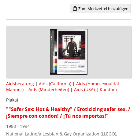
Zum Merkzettel hinzufügen
Aidsberatung
|
Aids (California)
|
Aids (Homosexualität
Männer)
|
Aids (Minderheiten)
|
Aids (USA)
|
Kondom
Plakat
""Safer Sex: Hot & Healthy" / Eroticizing safer sex. /
¡Siempre con condon! / ¡Tú nos importas!"
1988 - 1994
National Latino/a Lesbian & Gay Organization (LLEGO),