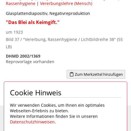
Rassenhygiene
|
Vererbungslehre (Mensch)
Glasplattendiapositiv, Negativreproduktion
"Das Blei als Keimgift."
um 1923
Bild 37 / "Vererbung, Rassenhygiene / Lichtbildreihe 38" (55
LB)
DHMD 2002/1369
Reprovorlage vorhanden
Zum Merkzettel hinzufügen
Cookie Hinweis
Seite 1 von 1
1
Wir verwenden Cookies, um Ihnen ein optimales
Webseiten-Erlebnis zu bieten.
Weitere Informationen finden Sie in unseren
Eine Seite des
Deutschen Hygiene-Museums
Datenschutzhinweisen
.
Unsere Social Media Kanäle: