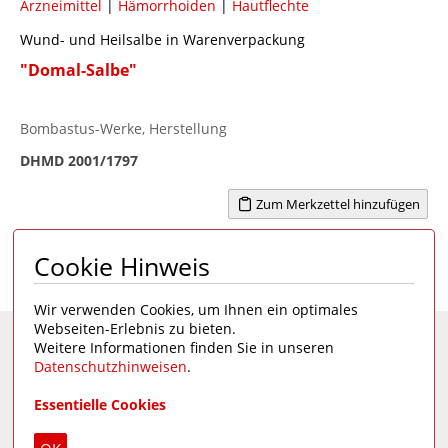
Arzneimittel
|
Hämorrhoiden
|
Hautflechte
Wund- und Heilsalbe in Warenverpackung
"Domal-Salbe"
Bombastus-Werke, Herstellung
DHMD 2001/1797
Zum Merkzettel hinzufügen
Cookie Hinweis
Seite 1 von 1
1
Wir verwenden Cookies, um Ihnen ein optimales
Webseiten-Erlebnis zu bieten.
Weitere Informationen finden Sie in unseren
Eine Seite des
Deutschen Hygiene-Museums
Datenschutzhinweisen
.
Unsere Social Media Kanäle:
Essentielle Cookies