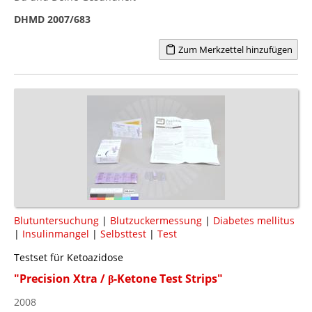
DHMD 2007/683
Zum Merkzettel hinzufügen
Blutuntersuchung
|
Blutzuckermessung
|
Diabetes mellitus
|
Insulinmangel
|
Selbsttest
|
Test
Testset für Ketoazidose
"Precision Xtra / β-Ketone Test Strips"
2008