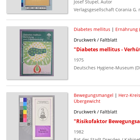
Josef Stupel, Autor
Verlagsgesellschaft Corania G. 
Diabetes mellitus
|
Ernährung (
Druckwerk / Faltblatt
"Diabetes mellitus - Ver
1975
Deutsches Hygiene-Museum (D
Bewegungsmangel
|
Herz-Krei
Übergewicht
Druckwerk / Faltblatt
"Risikofaktor Bewegungs
1982
Rat der Stadt Dresden / Kabine