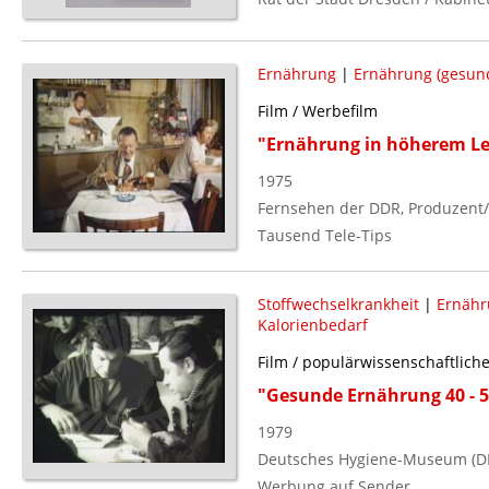
Ernährung
|
Ernährung (gesun
Film / Werbefilm
"Ernährung in höherem Le
1975
Fernsehen der DDR, Produzent/
Tausend Tele-Tips
Stoffwechselkrankheit
|
Ernähr
Kalorienbedarf
Film / populärwissenschaftlich
"Gesunde Ernährung 40 - 5
1979
Deutsches Hygiene-Museum (DD
Werbung auf Sender