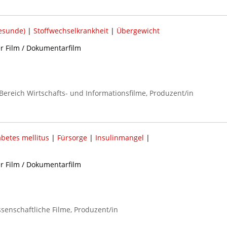
esunde)
|
Stoffwechselkrankheit
|
Übergewicht
er Film / Dokumentarfilm
Bereich Wirtschafts- und Informationsfilme, Produzent/in
abetes mellitus
|
Fürsorge
|
Insulinmangel
|
er Film / Dokumentarfilm
senschaftliche Filme, Produzent/in