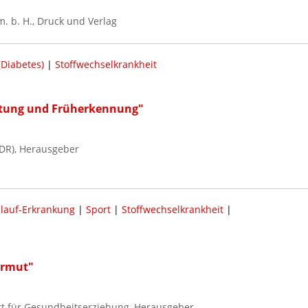
m. b. H., Druck und Verlag
Diabetes)
|
Stoffwechselkrankheit
hütung und Früherkennung"
DR), Herausgeber
slauf-Erkrankung
|
Sport
|
Stoffwechselkrankheit
|
armut"
tt für Gesundheitserziehung, Herausgeber