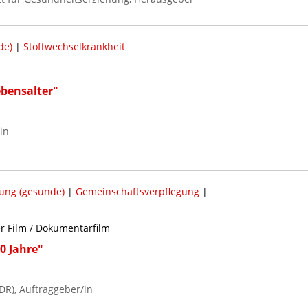
de)
|
Stoffwechselkrankheit
bensalter"
in
ung (gesunde)
|
Gemeinschaftsverpflegung
|
er Film / Dokumentarfilm
0 Jahre"
R), Auftraggeber/in