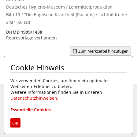
Deutsches Hygiene-Museum / Lehrmittelproduktion
Bild 19 / "Die Englische Krankheit (Rachitis) / Lichtbildreihe
24a" (50 LB)
DHMD 1999/1438
Reprovorlage vorhanden
Zum Merkzettel hinzufügen
Cookie Hinweis
Seite 1 von 2
1
>
Wir verwenden Cookies, um Ihnen ein optimales
Webseiten-Erlebnis zu bieten.
Weitere Informationen finden Sie in unseren
Eine Seite des
Deutschen Hygiene-Museums
Datenschutzhinweisen
.
Unsere Social Media Kanäle:
Essentielle Cookies
OK
Impressum
|
Datenschutz