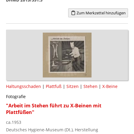
Zum Merkzettel hinzufügen
Haltungsschaden
|
Plattfuß
|
Sitzen
|
Stehen
|
X-Beine
Fotografie
"Arbeit im Stehen führt zu X-Beinen mit
Plattfüßen"
ca.1953
Deutsches Hygiene-Museum (Dt.), Herstellung