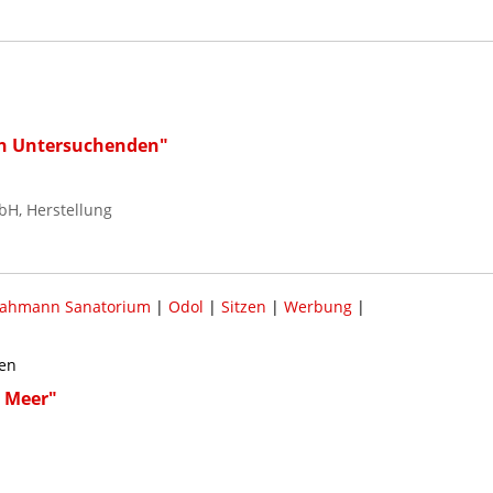
en Untersuchenden"
bH, Herstellung
ahmann Sanatorium
|
Odol
|
Sitzen
|
Werbung
|
gen
d Meer"