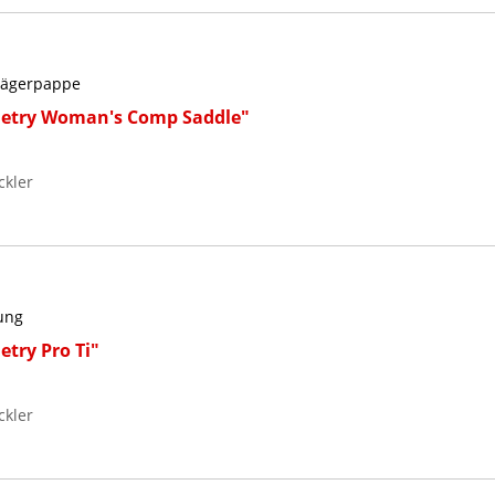
Trägerpappe
metry Woman's Comp Saddle"
ckler
ung
try Pro Ti"
ckler