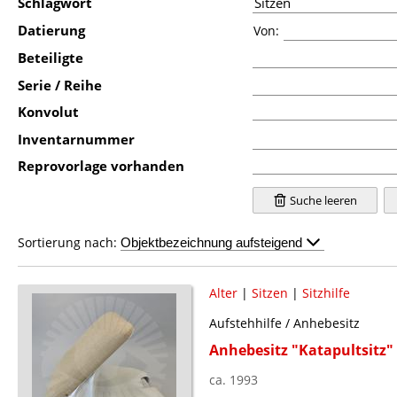
Schlagwort
Datierung
Von:
Beteiligte
Serie / Reihe
Konvolut
Inventarnummer
Reprovorlage vorhanden
Suche leeren
Sortierung nach:
Alter
|
Sitzen
|
Sitzhilfe
Aufstehhilfe / Anhebesitz
Anhebesitz "Katapultsitz"
ca. 1993