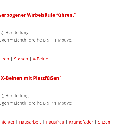
 verbogener Wirbelsäule führen."
), Herstellung
nügen?" Lichtbildreihe B 9 (11 Motive)
itzen
|
Stehen
|
X-Beine
u X-Beinen mit Plattfüßen"
), Herstellung
nügen?" Lichtbildreihe B 9 (11 Motive)
hichte)
|
Hausarbeit
|
Hausfrau
|
Krampfader
|
Sitzen