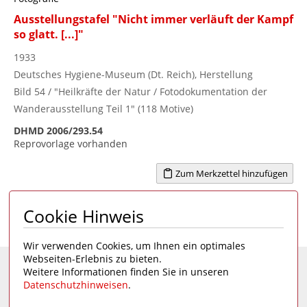
Ausstellungstafel "Nicht immer verläuft der Kampf
so glatt. [...]"
1933
Deutsches Hygiene-Museum (Dt. Reich), Herstellung
Bild 54 / "Heilkräfte der Natur / Fotodokumentation der
Wanderausstellung Teil 1" (118 Motive)
DHMD 2006/293.54
Reprovorlage vorhanden
Zum Merkzettel hinzufügen
Cookie Hinweis
Seite 1 von 8
1
2
3
4
...
8
>
Wir verwenden Cookies, um Ihnen ein optimales
Webseiten-Erlebnis zu bieten.
Weitere Informationen finden Sie in unseren
Eine Seite des
Deutschen Hygiene-Museums
Datenschutzhinweisen
.
Unsere Social Media Kanäle: