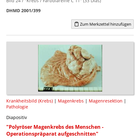
Bild 24 / "Krebs / Farbdiareihe C 11" (33 Dias)
DHMD 2001/399
Zum Merkzettel hinzufügen
Krankheitsbild (Krebs)
|
Magenkrebs
|
Magenresektion
|
Pathologie
Diapositiv
"Polyröser Magenkrebs des Menschen -
Operationspräparat aufgeschnitten"