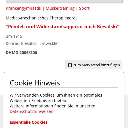
Krankengymnastik
|
Muskeltraining
|
Sport
Medico-mechanisches Therapiegerät
"Pendel- und Widerstandsapparat nach Biesalski"
um 1915
Konrad Biesalski, Entwickler
DHMD 2006/206
Zum Merkzettel hinzufügen
Cookie Hinweis
Seite 1 von 2
1
>
Wir verwenden Cookies, um Ihnen ein optimales
Webseiten-Erlebnis zu bieten.
Weitere Informationen finden Sie in unseren
Eine Seite des
Deutschen Hygiene-Museums
Datenschutzhinweisen
.
Unsere Social Media Kanäle:
Essentielle Cookies