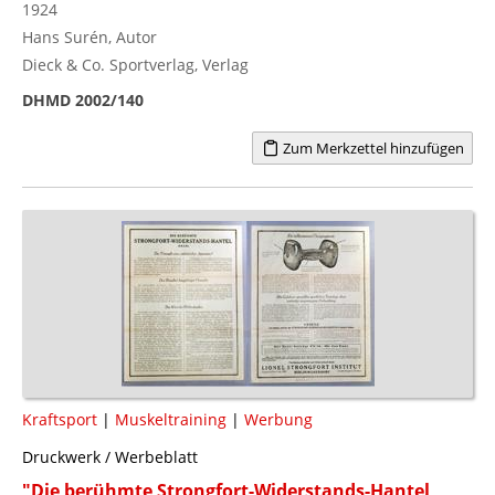
1924
Hans Surén, Autor
Dieck & Co. Sportverlag, Verlag
DHMD 2002/140
Zum Merkzettel hinzufügen
Kraftsport
|
Muskeltraining
|
Werbung
Druckwerk / Werbeblatt
"Die berühmte Strongfort-Widerstands-Hantel