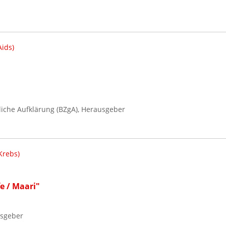
ids)
iche Aufklärung (BZgA), Herausgeber
Krebs)
e / Maari"
usgeber