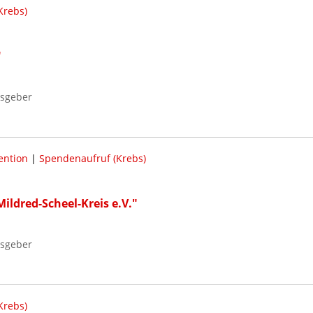
Krebs)
"
usgeber
ention
|
Spendenaufruf (Krebs)
ildred-Scheel-Kreis e.V."
usgeber
Krebs)