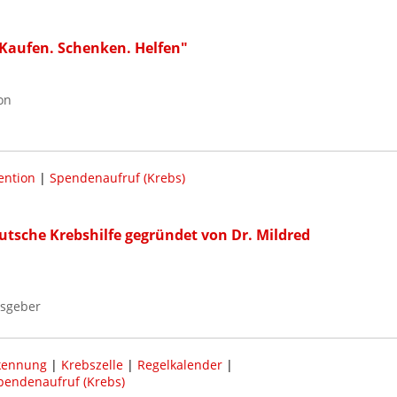
 Kaufen. Schenken. Helfen"
on
ention
|
Spendenaufruf (Krebs)
utsche Krebshilfe gegründet von Dr. Mildred
usgeber
kennung
|
Krebszelle
|
Regelkalender
|
pendenaufruf (Krebs)