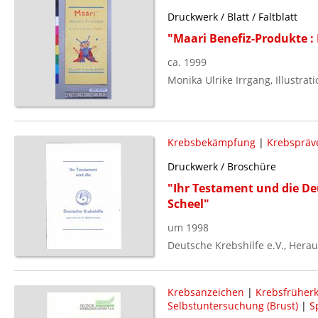
Druckwerk / Blatt / Faltblatt
"Maari Benefiz-Produkte :
ca. 1999
Monika Ulrike Irrgang, Illustrati
Krebsbekämpfung
|
Krebspräv
Druckwerk / Broschüre
"Ihr Testament und die De
Scheel"
um 1998
Deutsche Krebshilfe e.V., Hera
Krebsanzeichen
|
Krebsfrüher
Selbstuntersuchung (Brust)
|
S