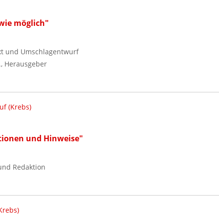
 wie möglich"
xt und Umschlagentwurf
., Herausgeber
f (Krebs)
mationen und Hinweise"
 und Redaktion
Krebs)