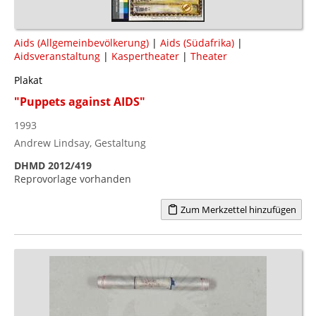
Aids (Allgemeinbevölkerung)
|
Aids (Südafrika)
|
Aidsveranstaltung
|
Kaspertheater
|
Theater
Plakat
"Puppets against AIDS"
1993
Andrew Lindsay, Gestaltung
DHMD 2012/419
Reprovorlage vorhanden
Zum Merkzettel hinzufügen