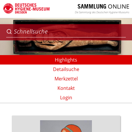
ONLINE
SAMMLUNG
Die Sammlung des Deutschen Hygiene-Museums
Highlights
Detailsuche
Merkzettel
Kontakt
Login