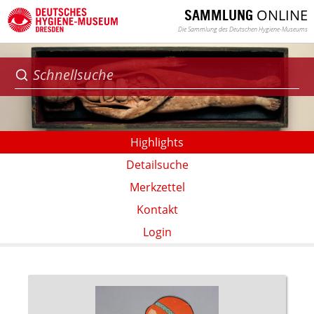
ONLINE
SAMMLUNG
Die Sammlung des Deutschen Hygiene-Museums
Highlights
Detailsuche
Merkzettel
Kontakt
Login