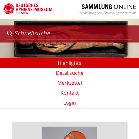
ONLINE
SAMMLUNG
Die Sammlung des Deutschen Hygiene-Museums
Highlights
Detailsuche
Merkzettel
Kontakt
Login