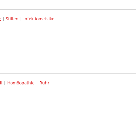
g
|
Stillen
|
Infektionsrisiko
ll
|
Homöopathie
|
Ruhr