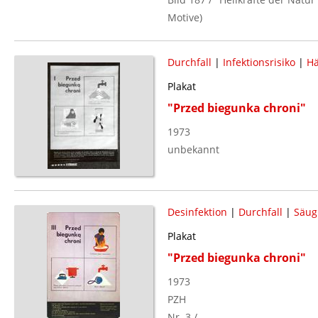
Motive)
Durchfall
|
Infektionsrisiko
|
H
Plakat
"Przed biegunka chroni"
1973
unbekannt
Desinfektion
|
Durchfall
|
Säug
Plakat
"Przed biegunka chroni"
1973
PZH
Nr. 3 /