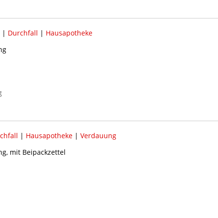
|
Durchfall
|
Hausapotheke
ng
g
chfall
|
Hausapotheke
|
Verdauung
g, mit Beipackzettel