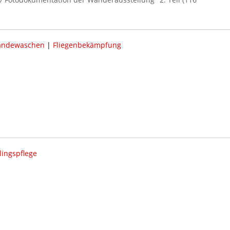
ändewaschen
|
Fliegenbekämpfung
lingspflege