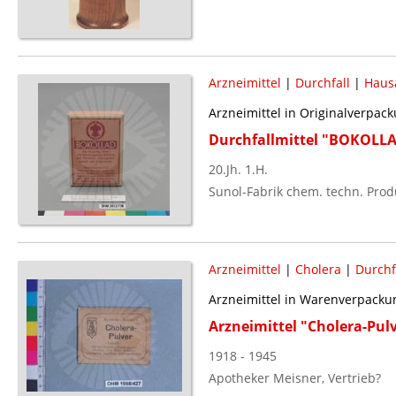
Arzneimittel
|
Durchfall
|
Haus
Arzneimittel in Originalverpac
Durchfallmittel "BOKOLL
20.Jh. 1.H.
Sunol-Fabrik chem. techn. Produ
Arzneimittel
|
Cholera
|
Durchf
Arzneimittel in Warenverpacku
Arzneimittel "Cholera-Pul
1918 - 1945
Apotheker Meisner, Vertrieb?