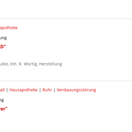
apotheke
kung
AD"
kte, Inh. R. Würtig, Herstellung
all
|
Hausapotheke
|
Ruhr
|
Verdauungsstörung
ng
ver"