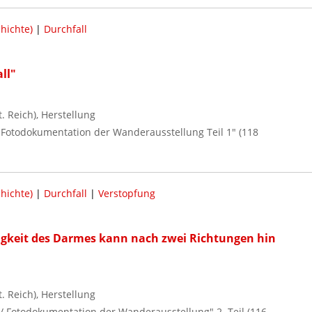
hichte)
|
Durchfall
ll"
 Reich), Herstellung
 / Fotodokumentation der Wanderausstellung Teil 1" (118
hichte)
|
Durchfall
|
Verstopfung
tigkeit des Darmes kann nach zwei Richtungen hin
 Reich), Herstellung
r / Fotodokumentation der Wanderausstellung" 2. Teil (116