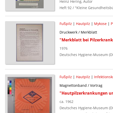
Heinz Hering, Autor
Heft 92 / "Kleine Gesundheitsb
Fußpilz
|
Hautpilz
|
Mykose
|
P
Druckwerk / Merkblatt
"Merkblatt bei Pilzerkran
1976
Deutsches Hygiene-Museum (D
Fußpilz
|
Hautpilz
|
Infektionsk
Magnettonband / Vortrag
"Hautpilzerkrankungen un
ca. 1962
Deutsches Hygiene-Museum (DD