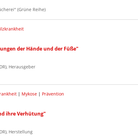
ücherei" (Grüne Reihe)
ilzkrankheit
kungen der Hände und der Füße"
DR), Herausgeber
rankheit
|
Mykose
|
Prävention
d ihre Verhütung"
R), Herstellung