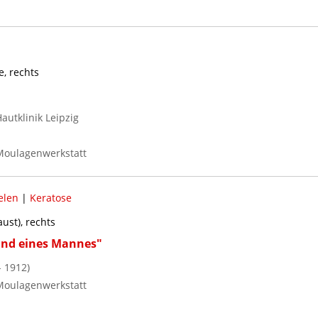
, rechts
Hautklinik Leipzig
Moulagenwerkstatt
elen
|
Keratose
ust), rechts
and eines Mannes"
 1912)
Moulagenwerkstatt