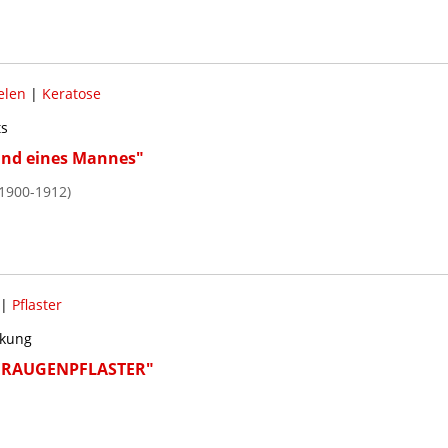
elen
|
Keratose
ts
and eines Mannes"
1900-1912)
|
Pflaster
ckung
ERAUGENPFLASTER"