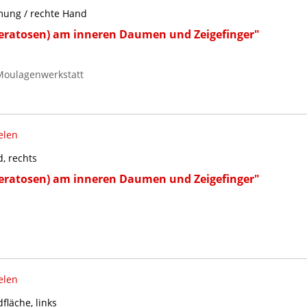
mung / rechte Hand
eratosen) am inneren Daumen und Zeigefinger"
Moulagenwerkstatt
elen
, rechts
eratosen) am inneren Daumen und Zeigefinger"
elen
läche, links