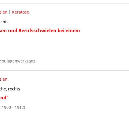
elen
|
Keratose
echts
en und Berufsschwielen bei einem
Moulagenwerkstatt
elen
he, rechts
and"
 1900 - 1912)