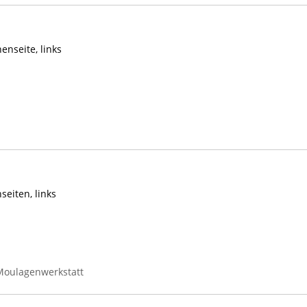
nseite, links
eiten, links
Moulagenwerkstatt