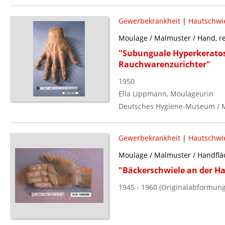
Gewerbekrankheit
|
Hautschwi
Moulage / Malmuster / Hand, r
"Subunguale Hyperkeratos
Rauchwarenzurichter"
1950
Ella Lippmann, Moulageurin
Deutsches Hygiene-Museum / 
Gewerbekrankheit
|
Hautschwi
Moulage / Malmuster / Handfläc
"Bäckerschwiele an der H
1945 - 1960 (Originalabformung