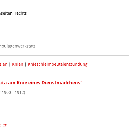
seiten, rechts
Moulagenwerkstatt
elen
|
Knien
|
Knieschleimbeutelentzündung
acuta am Knie eines Dienstmädchens"
 1900 - 1912)
elen