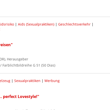
idsrisiko
|
Aids (Sexualpraktiken)
|
Geschlechtsverkehr
|
t
eisen"
DR), Herausgeber
/ Farblichtbildreihe G 51 (50 Dias)
elzeug
|
Sexualpraktiken
|
Werbung
. perfect Lovestyle!"