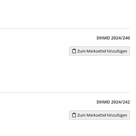
DHMD 2024/240
Zum Merkzettel hinzufügen
DHMD 2024/242
Zum Merkzettel hinzufügen