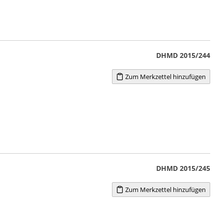
DHMD 2015/244
Zum Merkzettel hinzufügen
DHMD 2015/245
Zum Merkzettel hinzufügen