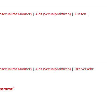
osexualität Männer)
|
Aids (Sexualpraktiken)
|
Küssen
|
osexualität Männer)
|
Aids (Sexualpraktiken)
|
Oralverkehr
s kommt"